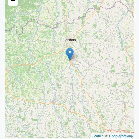
−
Leaflet
| ©
OpenStreetMap